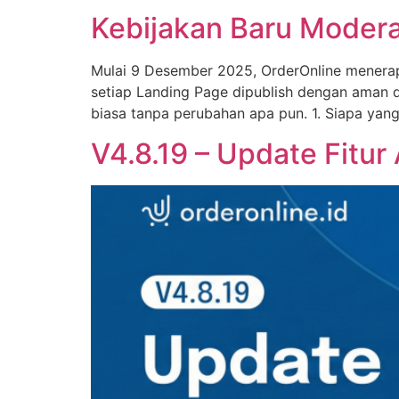
Kebijakan Baru Modera
Mulai 9 Desember 2025, OrderOnline menerap
setiap Landing Page dipublish dengan aman da
biasa tanpa perubahan apa pun. 1. Siapa yan
V4.8.19 – Update Fitur