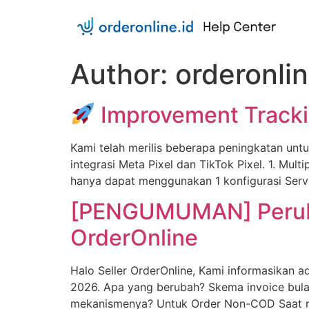
Author:
orderonli
Improvement Tracki
Kami telah merilis beberapa peningkatan unt
integrasi Meta Pixel dan TikTok Pixel. 1. Mul
hanya dapat menggunakan 1 konfigurasi Server
[PENGUMUMAN] Peruba
OrderOnline
Halo Seller OrderOnline, Kami informasikan a
2026. Apa yang berubah? Skema invoice bula
mekanismenya? Untuk Order Non-COD Saat mel