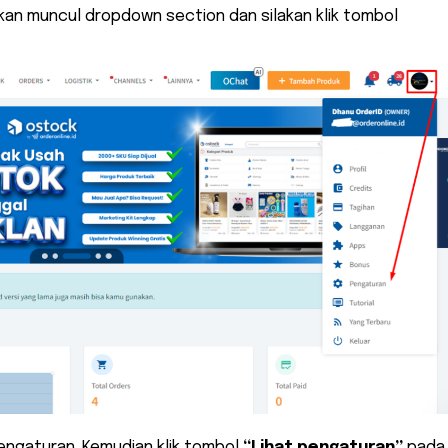
akan muncul dropdown section dan silakan klik tombol
engaturan. Kemudian klik tombol
“Lihat pengaturan”
pada