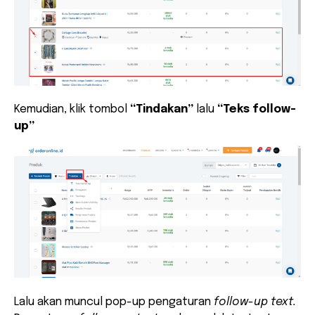
Kemudian, klik tombol
“Tindakan”
lalu
“Teks follow-
up”
Lalu akan muncul pop-up pengaturan
follow-up text.